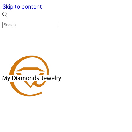
Skip to content
0
Menu
Designed by me & made by goldsmiths hands
Wishlist