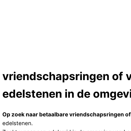
Dames ringen
Edelmetaal koersen
Reparatieprijzen
Zelf ontwerpen
Test
Close Menu
vriendschapsringen of 
edelstenen in de omgev
Op zoek naar betaalbare vriendschapsringen of
edelstenen.