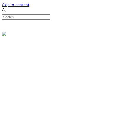
Skip to content
0
Menu
Designed by me & made by goldsmiths hands
Wishlist
0
Cart
Search
Home
Verlovingsringen
Ring Milano
Ring Bonaire
Ring Monte Carlo
Organische handgemaakte trouwringen