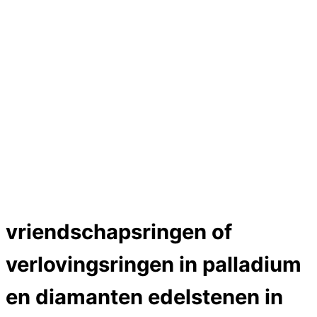
Hartslag trouwringen
Trouwring titanium en goud
Trouwringen
Edelstenen catalogus
Bijzondere edelstenen
Edelstenen verkoop
Dames ringen
Edelmetaal koersen
Reparatieprijzen
Zelf ontwerpen
Test
Close Menu
vriendschapsringen of
verlovingsringen in palladium
en diamanten edelstenen in