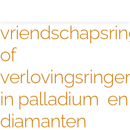
Zelf ontwerpen
Test
vriendschapsri
of
verlovingsringe
in palladium en
diamanten