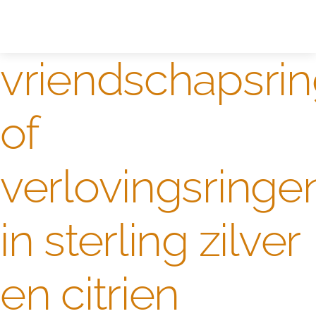
Zelf ontwerpen
Test
vriendschapsri
of
verlovingsringe
in sterling zilver
en citrien