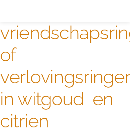
Zelf ontwerpen
Test
vriendschapsri
of
verlovingsringe
in witgoud en
citrien