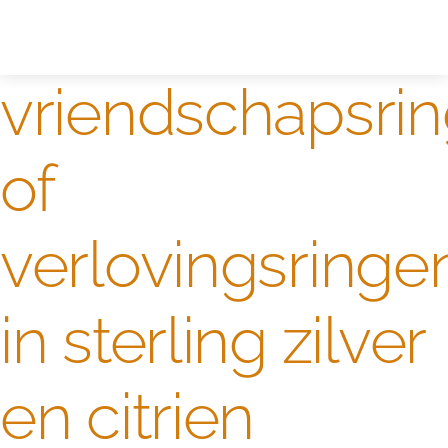
Zelf ontwerpen
Test
vriendschapsri
of
verlovingsringe
in sterling zilver
en citrien