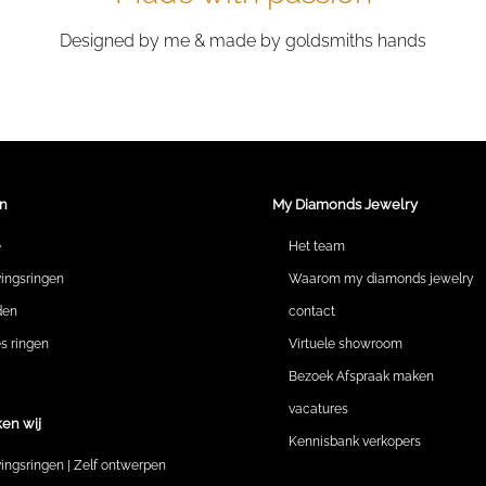
Designed by me & made by goldsmiths hands
n
My Diamonds Jewelry
e
Het team
vingsringen
Waarom my diamonds jewelry
den
contact
 ringen
Virtuele showroom
Bezoek Afspraak maken
vacatures
en wij
Kennisbank verkopers
vingsringen | Zelf ontwerpen