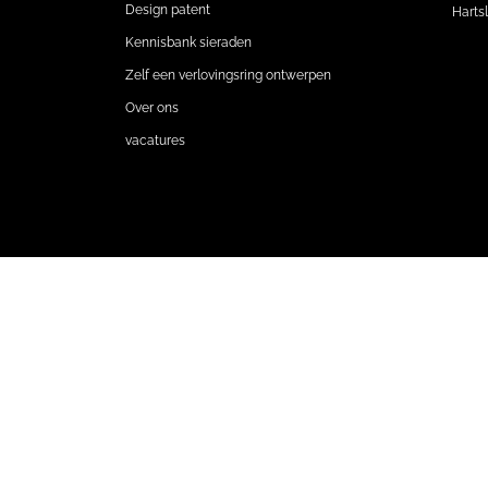
Design patent
Harts
Kennisbank sieraden
Zelf een verlovingsring ontwerpen
Over ons
vacatures