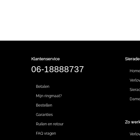
Klantenservice
Sierade
06-18888737
Hom
Verlo
Betalen
Siera
Mijn ringmaat?
Dames
Bestellen
Garanties
Zo werk
Ruilen en retour
FAQ vragen
Verlo