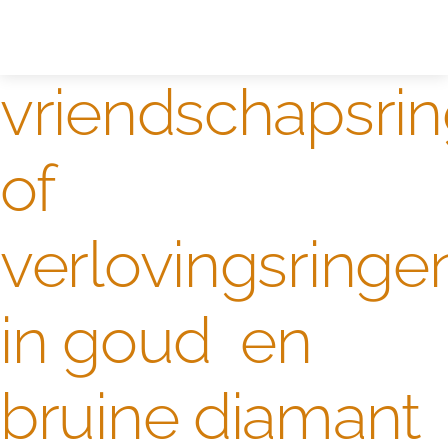
Zelf ontwerpen
Test
vriendschapsri
of
verlovingsringe
in goud en
bruine diamant