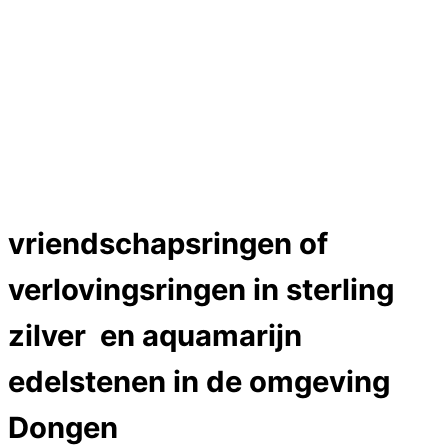
Trouwringen
Edelstenen catalogus
Bijzondere edelstenen
Edelstenen verkoop
Dames ringen
Edelmetaal koersen
Reparatieprijzen
Zelf ontwerpen
Test
Close
vriendschapsringen of
Menu
verlovingsringen in sterling
zilver en aquamarijn
edelstenen in de omgeving
Dongen