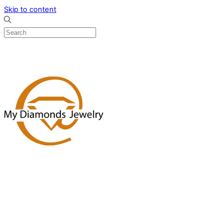
Skip to content
0
Menu
Designed by me & made by goldsmiths hands
Wishlist
0
Cart
Search