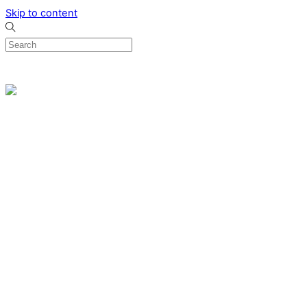
Skip to content
0
Menu
Designed by me & made by goldsmiths hands
Wishlist
0
Cart
Search
Home
Verlovingsringen
Ring Milano
Ring Bonaire
Ring Monte Carlo
Organische handgemaakte trouwringen