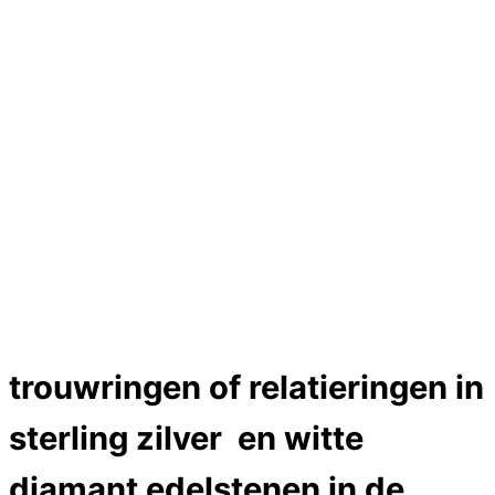
Hartslag trouwringen
Trouwring titanium en goud
Trouwringen
Edelstenen catalogus
Bijzondere edelstenen
Edelstenen verkoop
Dames ringen
Edelmetaal koersen
Reparatieprijzen
Zelf ontwerpen
Test
labcreators Jewelme designer
Close Menu
trouwringen of relatieringen in
sterling zilver en witte
diamant edelstenen in de