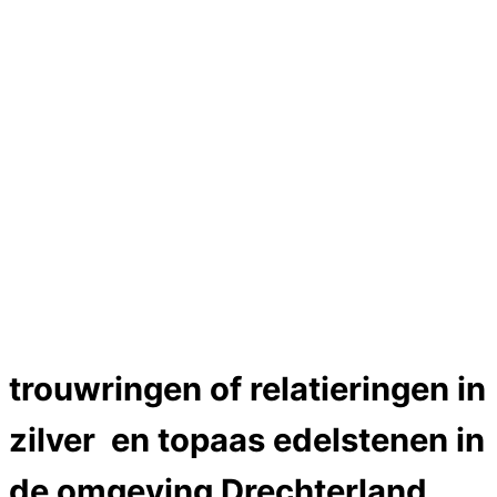
Hartslag trouwringen
Trouwring titanium en goud
Trouwringen
Edelstenen catalogus
Bijzondere edelstenen
Edelstenen verkoop
Dames ringen
Edelmetaal koersen
Reparatieprijzen
Zelf ontwerpen
Test
labcreators Jewelme designer
Close Menu
trouwringen of relatieringen in
zilver en topaas edelstenen in
de omgeving Drechterland