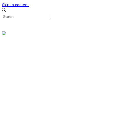
Skip to content
0
Menu
Designed by me & made by goldsmiths hands
Wishlist
0
Cart
Search
Home
Verlovingsringen
Ring Milano
Ring Bonaire
Ring Monte Carlo
Organische handgemaakte trouwringen