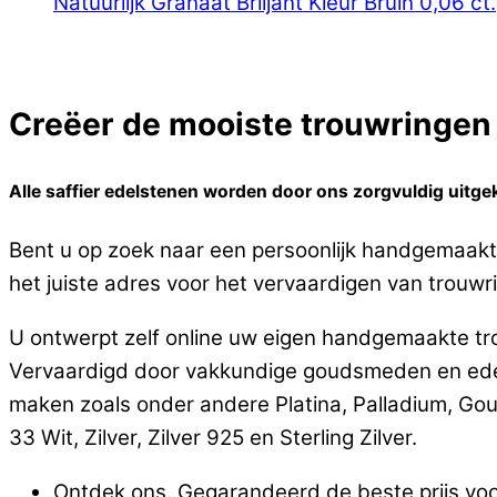
Natuurlijk Granaat Briljant Kleur Bruin 0,06 ct.
Creëer de mooiste trouwringen o
Alle saffier edelstenen worden door ons zorgvuldig uitgek
Bent u op zoek naar een persoonlijk handgemaakte
het juiste adres voor het vervaardigen van trouwri
U ontwerpt zelf online uw eigen handgemaakte tro
Vervaardigd door vakkundige goudsmeden en edels
maken zoals onder andere Platina, Palladium, Go
33 Wit, Zilver, Zilver 925 en Sterling Zilver.
Ontdek ons. Gegarandeerd de beste prijs voo