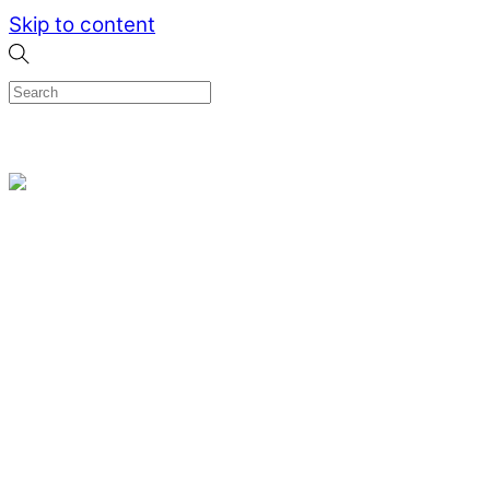
Skip to content
0
Menu
Designed by me & made by goldsmiths hands
Wishlist
0
Cart
Search
Home
Verlovingsringen
Ring Milano