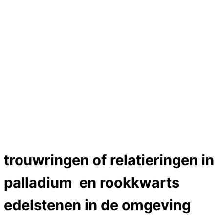
Hartslag trouwringen
Trouwring titanium en goud
Trouwringen
Edelstenen catalogus
Bijzondere edelstenen
Edelstenen verkoop
Dames ringen
Edelmetaal koersen
Reparatieprijzen
Zelf ontwerpen
Test
Close Menu
trouwringen of relatieringen in
palladium en rookkwarts
edelstenen in de omgeving