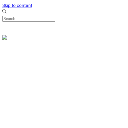
Skip to content
0
Menu
Designed by me & made by goldsmiths hands
Wishlist
0
Cart
Search
Home
Verlovingsringen
Ring Milano
Ring Bonaire
Ring Monte Carlo
Organische handgemaakte trouwringen