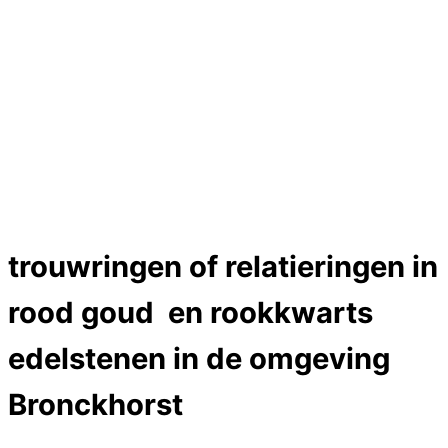
Trouwringen
Edelstenen catalogus
Bijzondere edelstenen
Edelstenen verkoop
Dames ringen
Edelmetaal koersen
Reparatieprijzen
Zelf ontwerpen
Test
labcreators Jewelme designer
Close
trouwringen of relatieringen in
Menu
rood goud en rookkwarts
edelstenen in de omgeving
Bronckhorst