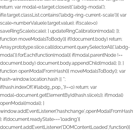
return; var modal=e.target.closest('.labdg-modal');
if(e.target.classList.contains('labdg-ring-current-scale')){ var
scale=numberValue(e.target.value); if(scale>0)
saveRingScale(scale); } updateRingCalibration(modal); });
function moveModalsToBody(){ if(!document.body) return;
Array.prototype.slice.call(document.querySelectorAll('.labdg-
modal')).forEach(function(modal){ if(modal.parentNode !==
document.body) document.body.appendChild(modal); }); }
function openModalFromHash(){ moveModalsToBody(); var
hash=window.location.hash || '';
if(hash.indexOf('#labdg_pop_')!==0) return; var
modal=document.getElementById(hash.slice(1)); if(modal)
openModal(modal); }
window.addEventListener('hashchange',openModalFromHash
); if(document.readyState==='loading'){
document.addEventListener('DOMContentLoaded',function(){