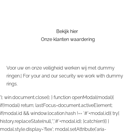
Bekijk hier
Onze klanten waardering
Voor uw en onze veiligheid werken wij met dummy
ringen.| For your and our security we work with dummy
rings.
'); win.document.close(); } function openModal(modal){
if(!modal) return; lastFocus=document.activeElement;
if(modal.id && window.location.hash !== '#'+modal.id){ try{
history.replaceState(null,'','#'+modal.id); }catch(err){} }
modal.style.display='flex'; modal.setAttribute('aria-