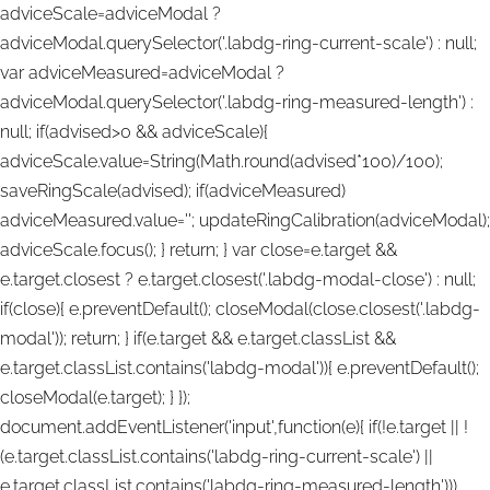
adviceScale=adviceModal ?
adviceModal.querySelector('.labdg-ring-current-scale') : null;
var adviceMeasured=adviceModal ?
adviceModal.querySelector('.labdg-ring-measured-length') :
null; if(advised>0 && adviceScale){
adviceScale.value=String(Math.round(advised*100)/100);
saveRingScale(advised); if(adviceMeasured)
adviceMeasured.value=''; updateRingCalibration(adviceModal);
adviceScale.focus(); } return; } var close=e.target &&
e.target.closest ? e.target.closest('.labdg-modal-close') : null;
if(close){ e.preventDefault(); closeModal(close.closest('.labdg-
modal')); return; } if(e.target && e.target.classList &&
e.target.classList.contains('labdg-modal')){ e.preventDefault();
closeModal(e.target); } });
document.addEventListener('input',function(e){ if(!e.target || !
(e.target.classList.contains('labdg-ring-current-scale') ||
e.target.classList.contains('labdg-ring-measured-length')))