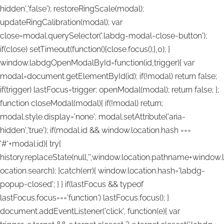
hidden','false'); restoreRingScale(modal);
updateRingCalibration(modal); var
close=modal.querySelector('.labdg-modal-close-button');
if(close) setTimeout(function(){close.focus();},0); }
window.labdgOpenModalById=function(id,trigger){ var
modal=document.getElementById(id); if(!modal) return false;
if(trigger) lastFocus=trigger; openModal(modal); return false; };
function closeModal(modal){ if(!modal) return;
modal.style.display='none'; modal.setAttribute('aria-
hidden','true'); if(modal.id && window.location.hash ===
'#'+modal.id){ try{
history.replaceState(null,'',window.location.pathname+window.l
ocation.search); }catch(err){ window.location.hash='labdg-
popup-closed'; } } if(lastFocus && typeof
lastFocus.focus==='function') lastFocus.focus(); }
document.addEventListener('click', function(e){ var