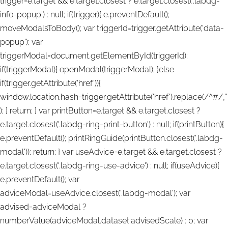
trigger=e.target && e.target.closest ? e.target.closest('.labdg-
info-popup') : null; if(trigger){ e.preventDefault();
moveModalsToBody(); var triggerId=trigger.getAttribute('data-
popup'); var
triggerModal=document.getElementById(triggerId);
if(triggerModal){ openModal(triggerModal); }else
if(trigger.getAttribute('href')){
window.location.hash=trigger.getAttribute('href').replace(/^#/,''
); } return; } var printButton=e.target && e.target.closest ?
e.target.closest('.labdg-ring-print-button') : null; if(printButton){
e.preventDefault(); printRingGuide(printButton.closest('.labdg-
modal')); return; } var useAdvice=e.target && e.target.closest ?
e.target.closest('.labdg-ring-use-advice') : null; if(useAdvice){
e.preventDefault(); var
adviceModal=useAdvice.closest('.labdg-modal'); var
advised=adviceModal ?
numberValue(adviceModal.dataset.advisedScale) : 0; var