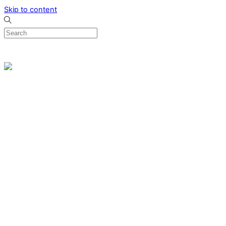
Skip to content
0
Menu
Designed by me & made by goldsmiths hands
Wishlist
0
Cart
Search
Home
Verlovingsringen
Ring Milano
Ring Bonaire
Ring Monte Carlo
Organische handgemaakte trouwringen