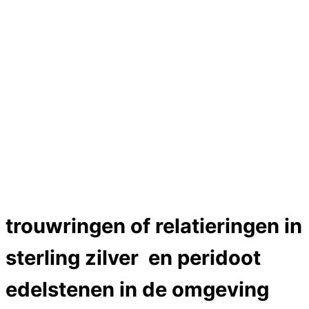
Hartslag trouwringen
Trouwring titanium en goud
Trouwringen
Edelstenen catalogus
Bijzondere edelstenen
Edelstenen verkoop
Dames ringen
Edelmetaal koersen
Reparatieprijzen
Zelf ontwerpen
Test
Close Menu
trouwringen of relatieringen in
sterling zilver en peridoot
edelstenen in de omgeving