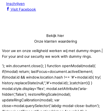
Inschrijven
Visit Facebook
Bekijk hier
Onze klanten waardering
Voor uw en onze veiligheid werken wij met dummy ringen.|
For your and our security we work with dummy rings.
'); win.document.close(); } function openModal(modal){
if(!modal) return; lastFocus=document.activeElement;
if(modal.id && window.location.hash !== '#'+modal.id){ try{
history.replaceState(null,'','#'+modal.id); }catch(err){} }
modal.style.display='flex'; modal.setAttribute('aria-
hidden','false'); restoreRingScale(modal);
updateRingCalibration(modal); var
close=modal.querySelector('.labdg-modal-close-button');