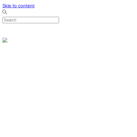
Skip to content
0
Menu
Designed by me & made by goldsmiths hands
Wishlist
0
Cart
Search
Home
Verlovingsringen
Ring Milano
Ring Bonaire
Ring Monte Carlo
Organische handgemaakte trouwringen