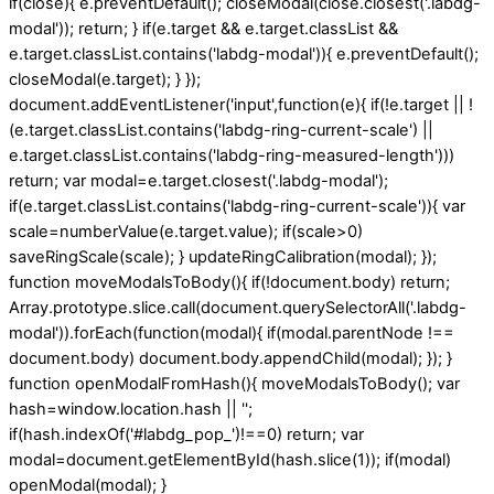
if(close){ e.preventDefault(); closeModal(close.closest('.labdg-
modal')); return; } if(e.target && e.target.classList &&
e.target.classList.contains('labdg-modal')){ e.preventDefault();
closeModal(e.target); } });
document.addEventListener('input',function(e){ if(!e.target || !
(e.target.classList.contains('labdg-ring-current-scale') ||
e.target.classList.contains('labdg-ring-measured-length')))
return; var modal=e.target.closest('.labdg-modal');
if(e.target.classList.contains('labdg-ring-current-scale')){ var
scale=numberValue(e.target.value); if(scale>0)
saveRingScale(scale); } updateRingCalibration(modal); });
function moveModalsToBody(){ if(!document.body) return;
Array.prototype.slice.call(document.querySelectorAll('.labdg-
modal')).forEach(function(modal){ if(modal.parentNode !==
document.body) document.body.appendChild(modal); }); }
function openModalFromHash(){ moveModalsToBody(); var
hash=window.location.hash || '';
if(hash.indexOf('#labdg_pop_')!==0) return; var
modal=document.getElementById(hash.slice(1)); if(modal)
openModal(modal); }