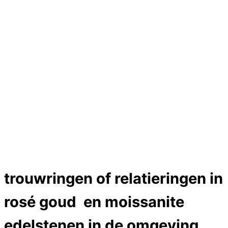
Hartslag trouwringen
Trouwring titanium en goud
Trouwringen
Edelstenen catalogus
Bijzondere edelstenen
Edelstenen verkoop
Dames ringen
Edelmetaal koersen
Reparatieprijzen
Zelf ontwerpen
Test
labcreators Jewelme designer
Close Menu
trouwringen of relatieringen in
rosé goud en moissanite
edelstenen in de omgeving