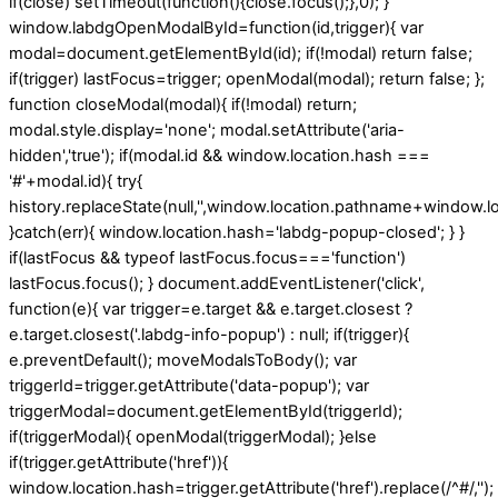
if(close) setTimeout(function(){close.focus();},0); }
window.labdgOpenModalById=function(id,trigger){ var
modal=document.getElementById(id); if(!modal) return false;
if(trigger) lastFocus=trigger; openModal(modal); return false; };
function closeModal(modal){ if(!modal) return;
modal.style.display='none'; modal.setAttribute('aria-
hidden','true'); if(modal.id && window.location.hash ===
'#'+modal.id){ try{
history.replaceState(null,'',window.location.pathname+window.lo
}catch(err){ window.location.hash='labdg-popup-closed'; } }
if(lastFocus && typeof lastFocus.focus==='function')
lastFocus.focus(); } document.addEventListener('click',
function(e){ var trigger=e.target && e.target.closest ?
e.target.closest('.labdg-info-popup') : null; if(trigger){
e.preventDefault(); moveModalsToBody(); var
triggerId=trigger.getAttribute('data-popup'); var
triggerModal=document.getElementById(triggerId);
if(triggerModal){ openModal(triggerModal); }else
if(trigger.getAttribute('href')){
window.location.hash=trigger.getAttribute('href').replace(/^#/,'');