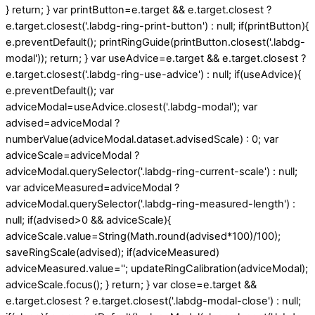
} return; } var printButton=e.target && e.target.closest ?
e.target.closest('.labdg-ring-print-button') : null; if(printButton){
e.preventDefault(); printRingGuide(printButton.closest('.labdg-
modal')); return; } var useAdvice=e.target && e.target.closest ?
e.target.closest('.labdg-ring-use-advice') : null; if(useAdvice){
e.preventDefault(); var
adviceModal=useAdvice.closest('.labdg-modal'); var
advised=adviceModal ?
numberValue(adviceModal.dataset.advisedScale) : 0; var
adviceScale=adviceModal ?
adviceModal.querySelector('.labdg-ring-current-scale') : null;
var adviceMeasured=adviceModal ?
adviceModal.querySelector('.labdg-ring-measured-length') :
null; if(advised>0 && adviceScale){
adviceScale.value=String(Math.round(advised*100)/100);
saveRingScale(advised); if(adviceMeasured)
adviceMeasured.value=''; updateRingCalibration(adviceModal);
adviceScale.focus(); } return; } var close=e.target &&
e.target.closest ? e.target.closest('.labdg-modal-close') : null;