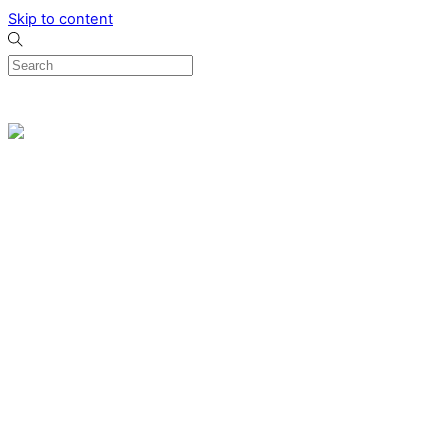
Skip to content
0
Menu
Designed by me & made by goldsmiths hands
Wishlist
0
Cart
Search
Home
Verlovingsringen
Ring Milano
Ring Bonaire
Ring Monte Carlo
Organische handgemaakte trouwringen