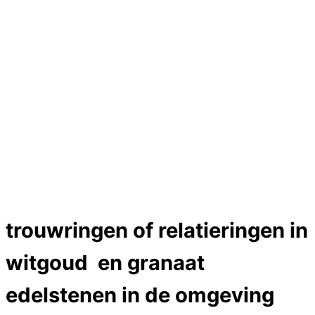
Hartslag trouwringen
Trouwring titanium en goud
Trouwringen
Edelstenen catalogus
Bijzondere edelstenen
Edelstenen verkoop
Dames ringen
Edelmetaal koersen
Reparatieprijzen
Zelf ontwerpen
Test
Close Menu
trouwringen of relatieringen in
witgoud en granaat
edelstenen in de omgeving