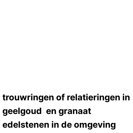
Hartslag trouwringen
Trouwring titanium en goud
Trouwringen
Edelstenen catalogus
Bijzondere edelstenen
Edelstenen verkoop
Dames ringen
Edelmetaal koersen
Reparatieprijzen
Zelf ontwerpen
Test
Close Menu
trouwringen of relatieringen in
geelgoud en granaat
edelstenen in de omgeving