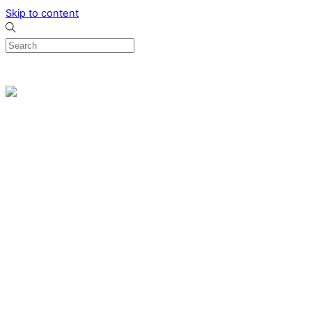
Skip to content
0
Menu
Designed by me & made by goldsmiths hands
Wishlist
0
Cart
Search
Home
Verlovingsringen
Ring Milano
Ring Bonaire
Ring Monte Carlo
Organische handgemaakte trouwringen