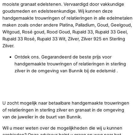
mooiste granaat edelstenen. Vervaardigd door vakkundige
goudsmeden en edelsteenkundige. Wij kunnen deze
handgemaakte trouwringen of relatieringen in alle edelmetalen
maken zoals onder andere Platina, Palladium, Goud, Geelgoud,
Witgoud, Rosé goud, Rood Goud, Rupald 33, Rupald 33 Geel,
Rupald 33 Rosé, Rupald 33 Wit, Zilver, Zilver 925 en Sterling
Zilver.
Ontdek ons. Gegarandeerd de beste prijs voor
handgemaakte trouwringen of relatieringen in sterling
zilver in de omgeving van Bunnik bij de edelsmid .
U krijgt bij ons meer prijsvoordeel op handgemaakte
trouwringen of relatieringen in sterling zilver en granaat
dan bij de juwelier in omgeving van Bunnik.
U zocht mogelijk naar betaalbare handgemaakte trouwringen
of relatieringen in sterling zilver en granaat in de omgeving
van de juwelier in de buurt van Bunnik.
Wil u meer weten over de mogelijkheden die wij u kunnen