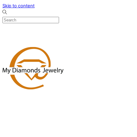
Skip to content
0
Menu
Designed by me & made by goldsmiths hands
Wishlist
0
Cart
Search