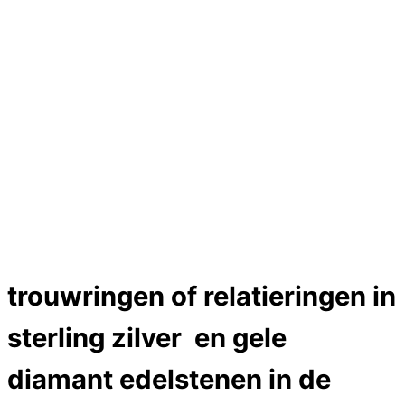
Hartslag trouwringen
Trouwring titanium en goud
Trouwringen
Edelstenen catalogus
Bijzondere edelstenen
Edelstenen verkoop
Dames ringen
Edelmetaal koersen
Reparatieprijzen
Zelf ontwerpen
Test
Close Menu
trouwringen of relatieringen in
sterling zilver en gele
diamant edelstenen in de