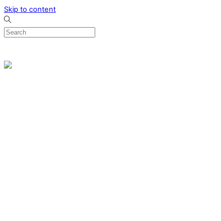
Skip to content
0
Menu
Designed by me & made by goldsmiths hands
Wishlist
0
Cart
Search
Home
Verlovingsringen
Ring Milano
Ring Bonaire
Ring Monte Carlo
Organische handgemaakte trouwringen