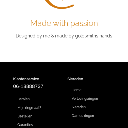
Made with passion
Designed by me & made by goldsmiths hands
Klantenservice
Sieraden
06-18888737
Home
Verlovingsringen
Betalen
Sieraden
Mijn ringmaat?
Dames ringen
Bestellen
Garanties