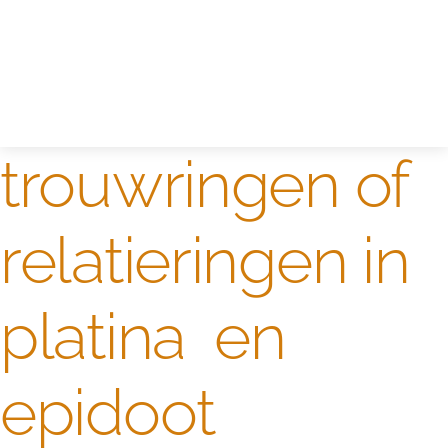
Edelstenen catalogus
Dames ringen
Edelmetaal koersen
Reparatieprijzen
Zelf ontwerpen
Test
trouwringen of
relatieringen in
platina en
epidoot