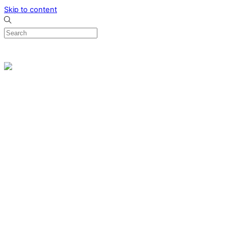
Skip to content
0
Menu
Designed by me & made by goldsmiths hands
Wishlist
0
Cart
Search
Home
Verlovingsringen
Ring Milano
Ring Bonaire
Ring Monte Carlo
Organische handgemaakte trouwringen