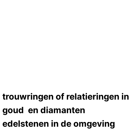
Hartslag trouwringen
Trouwring titanium en goud
Trouwringen
Edelstenen catalogus
Bijzondere edelstenen
Edelstenen verkoop
Dames ringen
Edelmetaal koersen
Reparatieprijzen
Zelf ontwerpen
Test
Close Menu
trouwringen of relatieringen in
goud en diamanten
edelstenen in de omgeving