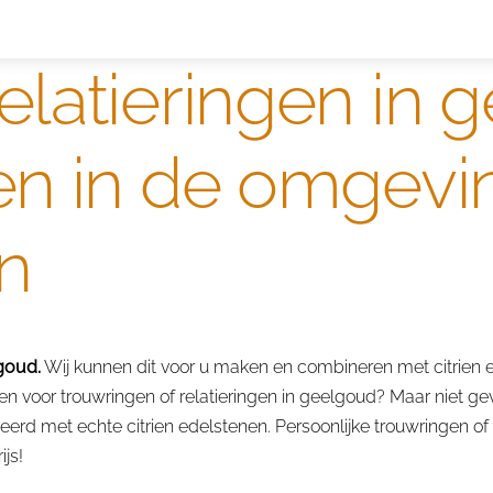
s ringen
Edelmetaal koersen
Reparatieprijzen
Zelf o
relatieringen in
nen in de omgevi
n
goud.
Wij kunnen dit voor u maken en combineren met citrien 
 voor trouwringen of relatieringen in geelgoud? Maar niet gev
erd met echte citrien edelstenen. Persoonlijke trouwringen of
js!