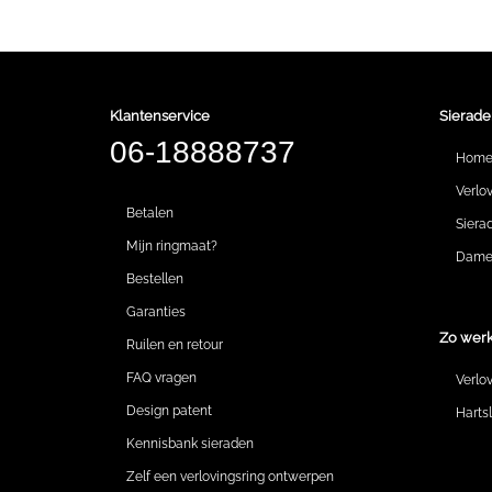
Klantenservice
Sierade
06-18888737
Hom
Verlo
Betalen
Siera
Mijn ringmaat?
Dames
Bestellen
Garanties
Zo werk
Ruilen en retour
FAQ vragen
Verlo
Design patent
Harts
Kennisbank sieraden
Zelf een verlovingsring ontwerpen