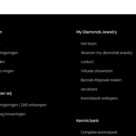
n
My Diamonds Jewelry
e
Het team
vingsringen
Waarom my diamonds jewelry
den
contact
 ringen
Virtuele showroom
Bezoek Afspraak maken
vacatures
en wij
Kennisbank verkopers
vingsringen | Zelf ontwerpen
lag trouwringen
Kennis bank
Complete kennisbank