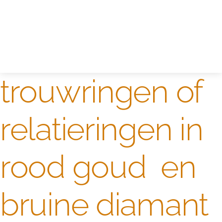
Edelstenen catalogus
Dames ringen
Edelmetaal koersen
Reparatieprijzen
Zelf ontwerpen
Test
trouwringen of
relatieringen in
rood goud en
bruine diamant