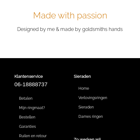
Made with passion
Designed by me & made by goldsmiths hands
Klantenservice
Sieraden
06-18888737
Home
Verlovingsringen
Betalen
Sieraden
Mijn ringmaat?
Dames ringen
Bestellen
Garanties
Ruilen en retour
Zo werken wij