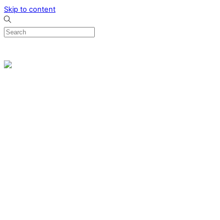
Skip to content
0
Menu
Designed by me & made by goldsmiths hands
Wishlist
0
Cart
Search
Home
Verlovingsringen
Ring Milano
Ring Bonaire
Ring Monte Carlo
Organische handgemaakte trouwringen