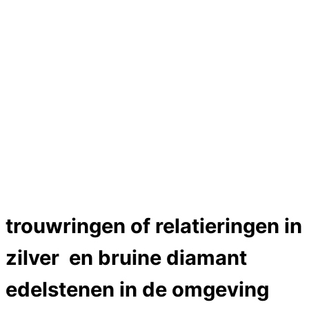
Hartslag trouwringen
Trouwring titanium en goud
Trouwringen
Edelstenen catalogus
Bijzondere edelstenen
Edelstenen verkoop
Dames ringen
Edelmetaal koersen
Reparatieprijzen
Zelf ontwerpen
Test
Close Menu
trouwringen of relatieringen in
zilver en bruine diamant
edelstenen in de omgeving