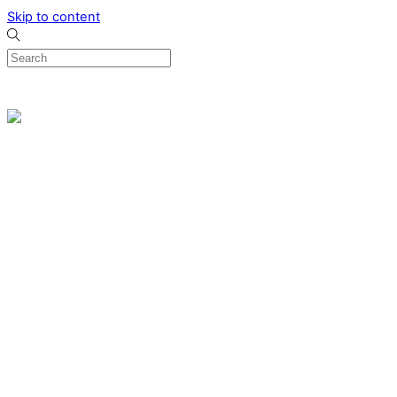
Skip to content
0
Menu
Designed by me & made by goldsmiths hands
Wishlist
0
Cart
Search
Home
Verlovingsringen
Ring Milano
Ring Bonaire
Ring Monte Carlo
Organische handgemaakte trouwringen