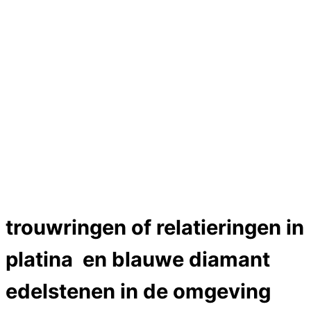
Hartslag trouwringen
Trouwring titanium en goud
Trouwringen
Edelstenen catalogus
Bijzondere edelstenen
Edelstenen verkoop
Dames ringen
Edelmetaal koersen
Reparatieprijzen
Zelf ontwerpen
Test
Close Menu
trouwringen of relatieringen in
platina en blauwe diamant
edelstenen in de omgeving