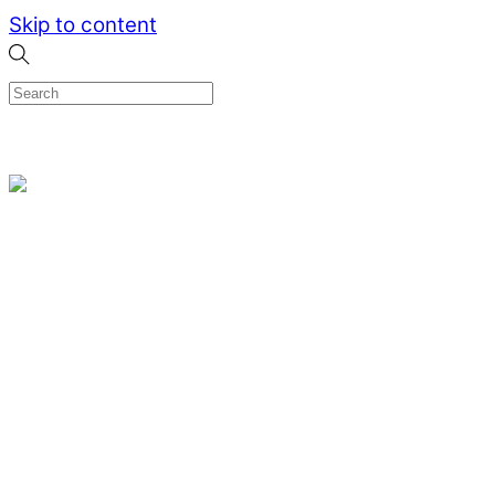
Skip to content
0
Menu
Designed by me & made by goldsmiths hands
Wishlist
0
Cart
Search
Home
Verlovingsringen
Ring Milano