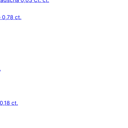
radscha 0,03 Ct. ct.
 0,78 ct.
.
0,18 ct.