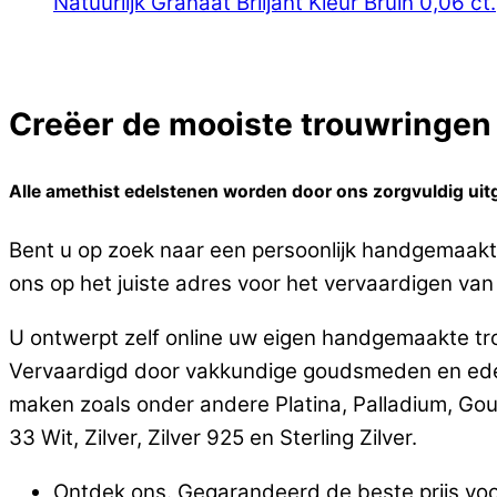
Natuurlijk Granaat Briljant Kleur Bruin 0,06 ct.
Creëer de mooiste trouwringen o
Alle amethist edelstenen worden door ons zorgvuldig uitge
Bent u op zoek naar een persoonlijk handgemaakte 
ons op het juiste adres voor het vervaardigen van t
U ontwerpt zelf online uw eigen handgemaakte trou
Vervaardigd door vakkundige goudsmeden en edels
maken zoals onder andere Platina, Palladium, Go
33 Wit, Zilver, Zilver 925 en Sterling Zilver.
Ontdek ons. Gegarandeerd de beste prijs voor