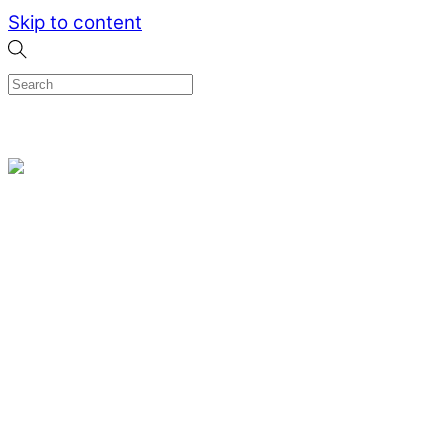
Skip to content
0
Menu
Designed by me & made by goldsmiths hands
Wishlist
0
Cart
Search
Home
Verlovingsringen
Ring Milano