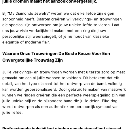
jullie dromen maakt het aanzoek onvergetelijk.
Bij “My Diamonds Jewelry” weten we dat elke liefde zijn eigen
schoonheid heeft. Daarom creëren wij verlovings- en trouwringen
die speciaal zijn ontworpen om jouw unieke liefde te vieren. Laat
ons jouw visie werkelijkheid maken met een ring die jouw
persoonlijke stijl weerspiegelt, of je nu houdt van klassieke
elegantie of moderne flair.
Waarom Onze Trouwringen De Beste Keuze Voor Een
Onvergetelijke Trouwdag Zijn
Jullie verlovings- en trouwringen worden met uiterste zorg op maat
gemaakt om aan al jullie wensen te voldoen. Dit betekent dat elk
detail, van het type diamant tot het ontwerp van de band, volledig
kan worden gepersonaliseerd. Door gebruik te maken van maatwerk
kunnen we ringen creëren die een perfecte weerspiegeling zijn van
jullie unieke stijl en de bijzondere band die jullie delen. Elke ring
wordt ontworpen als een authentiek en persoonlijk symbool van
jullie liefde.
Professionele hulp bij het vinden van de ring of het sieraad