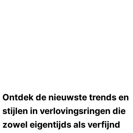
Hartslag trouwringen
Trouwring titanium en goud
Trouwringen
Edelstenen catalogus
Bijzondere edelstenen
Edelstenen verkoop
Dames ringen
Edelmetaal koersen
Reparatieprijzen
Zelf ontwerpen
Test
Close Menu
Ontdek de nieuwste trends en
stijlen in verlovingsringen die
zowel eigentijds als verfijnd