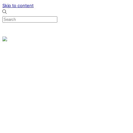
Skip to content
0
Menu
Designed by me & made by goldsmiths hands
Wishlist
0
Cart
Search
Home
Verlovingsringen
Ring Milano
Ring Bonaire
Ring Monte Carlo
Organische handgemaakte trouwringen