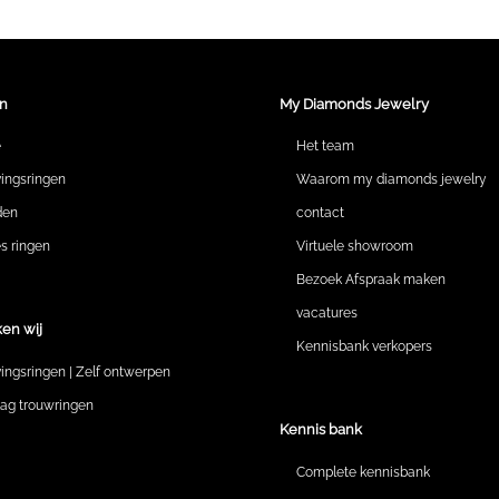
n
My Diamonds Jewelry
e
Het team
vingsringen
Waarom my diamonds jewelry
den
contact
 ringen
Virtuele showroom
Bezoek Afspraak maken
vacatures
en wij
Kennisbank verkopers
vingsringen | Zelf ontwerpen
lag trouwringen
Kennis bank
Complete kennisbank