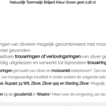
Natuurlijk Toermalijn Briljant Kleur Groen geel 0,18 ct.
ringen van zilveren mogelijk gecombineerd met mois
 niet gevonden.
taalbare
trouwringen of verlovingsringen
van zilver 
dig uitgekozen en verwerkt tot bijzondere
trouwrin
sringen
gemaakt van zilver en
moissaniet
edelstenen? Dan bent
en van hoogwaardige kwaliteit in onder andere de volgende ed
Rupald 33 Wit, Zilver, Zilver 925 en Sterling Zilver
. Mogelijk
en
bij de
goudsmid
in
Waalre
? Meer over de omgeving van d