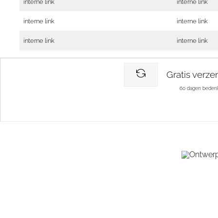
interne link
interne link
interne link
interne link
interne link
interne link
Gratis verze
60 dagen bedenk