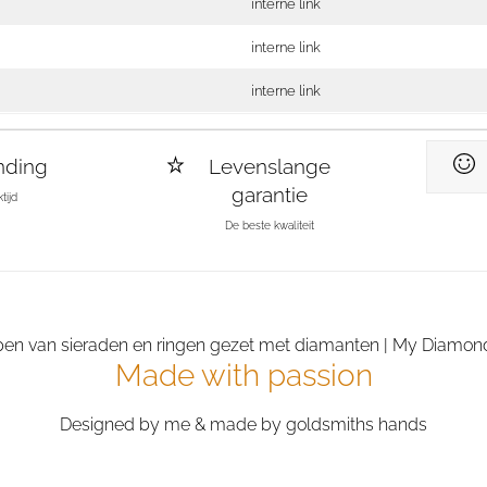
interne link
interne link
interne link
nding
Levenslange
garantie
tijd
De beste kwaliteit
Made with passion
Designed by me & made by goldsmiths hands