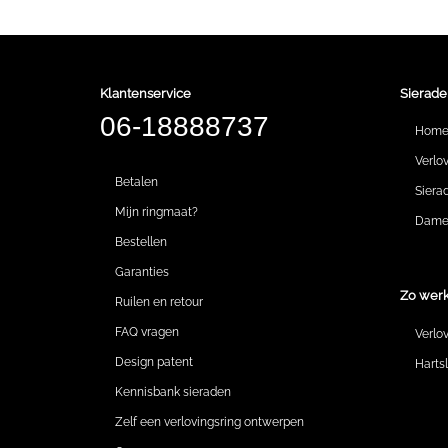
Klantenservice
Sierade
06-18888737
Hom
Verlo
Betalen
Siera
Mijn ringmaat?
Dames
Bestellen
Garanties
Zo werk
Ruilen en retour
FAQ vragen
Verlo
Design patent
Harts
Kennisbank sieraden
Zelf een verlovingsring ontwerpen