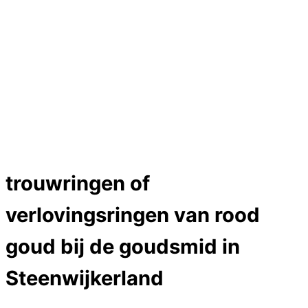
Trouwringen
Edelstenen catalogus
Bijzondere edelstenen
Edelstenen verkoop
Dames ringen
Edelmetaal koersen
Reparatieprijzen
Zelf ontwerpen
Test
labcreators Jewelme designer
Close
trouwringen of
Menu
verlovingsringen van rood
goud bij de goudsmid in
Steenwijkerland