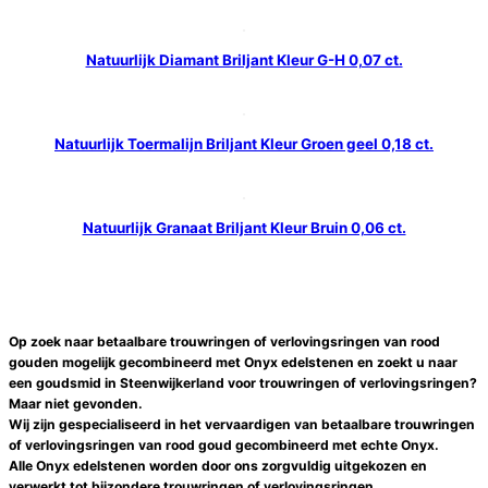
Natuurlijk Diamant Briljant Kleur G-H 0,07 ct.
Natuurlijk Toermalijn Briljant Kleur Groen geel 0,18 ct.
Natuurlijk Granaat Briljant Kleur Bruin 0,06 ct.
Op zoek naar betaalbare trouwringen of verlovingsringen van rood
gouden mogelijk gecombineerd met Onyx edelstenen en zoekt u naar
een
goudsmid
in
Steenwijkerland
voor
trouwringen of verlovingsringen
?
Maar niet gevonden.
Wij zijn gespecialiseerd in het vervaardigen van betaalbare
trouwringen
of verlovingsringen
van rood goud gecombineerd met echte
Onyx
.
Alle
Onyx
edelstenen worden door ons zorgvuldig uitgekozen en
verwerkt tot bijzondere
trouwringen of verlovingsringen
.