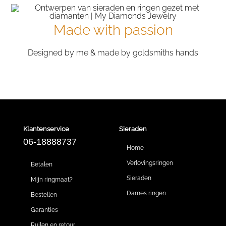
Made with passion
Designed by me & made by goldsmiths hands
Klantenservice
Sieraden
06-18888737
Home
Verlovingsringen
Betalen
Sieraden
Mijn ringmaat?
Dames ringen
Bestellen
Garanties
Ruilen en retour