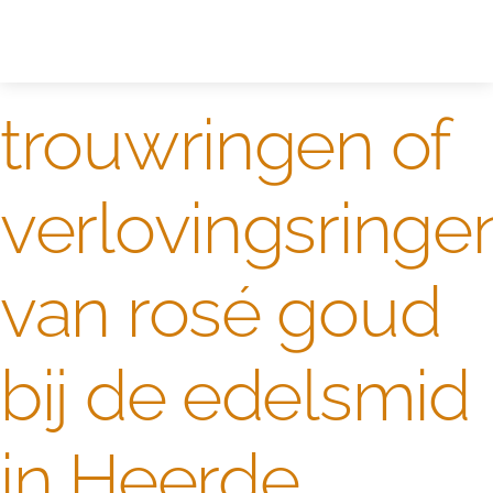
Zelf ontwerpen
Test
trouwringen of
verlovingsringe
van rosé goud
bij de edelsmid
in Heerde