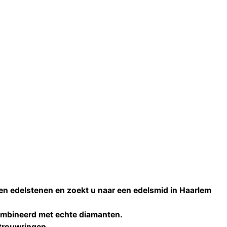
ten edelstenen en zoekt u naar een
edelsmid
in
Haarlem
combineerd met echte
diamanten
.
 trouwringen
.