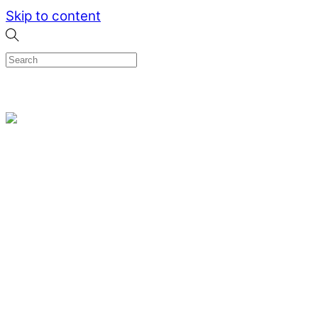
Skip to content
0
Menu
Designed by me & made by goldsmiths hands
Wishlist
0
Cart
Search
Home
Verlovingsringen
Ring Milano