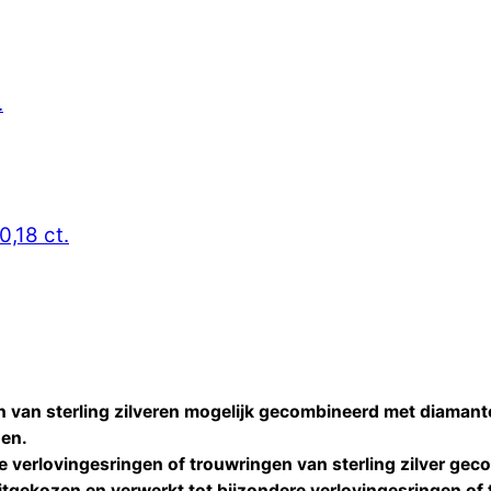
.
0,18 ct.
n van sterling zilveren mogelijk gecombineerd met diaman
den.
re
verlovingesringen of trouwringen
van sterling zilver ge
tgekozen en verwerkt tot bijzondere
verlovingesringen of