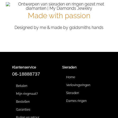
Made with passion
Designed by me & made by goldsmiths hands
Klantenservice
Sieraden
06-18888737
Home
Verlovingsringen
Betalen
Sieraden
Mijn ringmaat?
Dames ringen
Bestellen
Garanties
Ruilen en retour