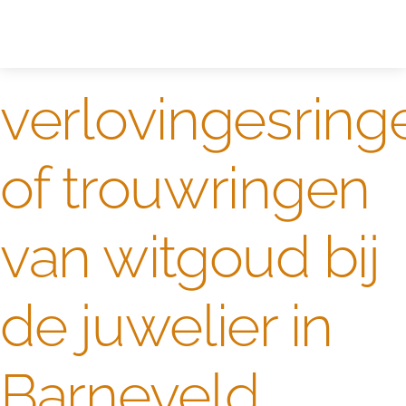
Zelf ontwerpen
Test
verlovingesring
of trouwringen
van witgoud bij
de juwelier in
Barneveld