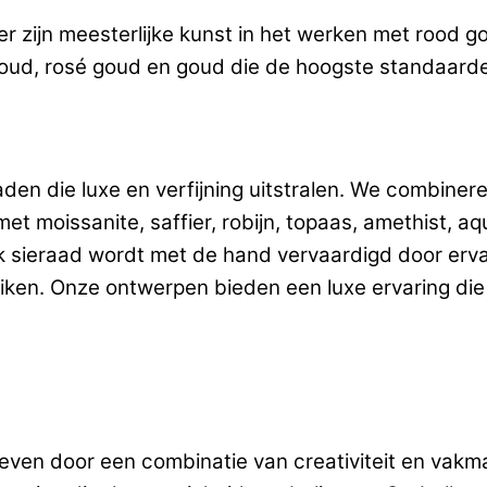
er zijn meesterlijke kunst in het werken met rood g
goud, rosé goud en goud die de hoogste standaarde
ieraden die luxe en verfijning uitstralen. We combi
t moissanite, saffier, robijn, topaas, amethist, aqu
k sieraad wordt met de hand vervaardigd door erva
eiken. Onze ontwerpen bieden een luxe ervaring die
 leven door een combinatie van creativiteit en vak