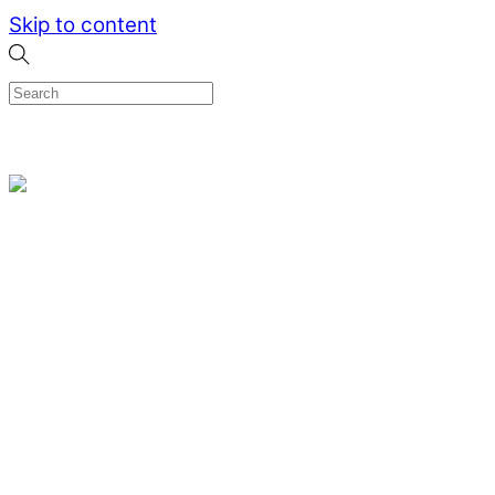
Skip to content
0
Menu
Designed by me & made by goldsmiths hands
Wishlist
0
Cart
Search
Home
Verlovingsringen
Ring Milano