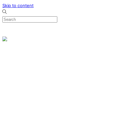
Skip to content
0
Menu
Designed by me & made by goldsmiths hands
Wishlist
0
Cart
Search
Home
Verlovingsringen
Ring Milano
Ring Bonaire
Ring Monte Carlo
Organische handgemaakte trouwringen