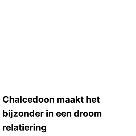
Hartslag trouwringen
Trouwring titanium en goud
Trouwringen
Edelstenen catalogus
Bijzondere edelstenen
Edelstenen verkoop
Dames ringen
Edelmetaal koersen
Reparatieprijzen
Zelf ontwerpen
Test
Close Menu
Chalcedoon maakt het
bijzonder in een droom
relatiering