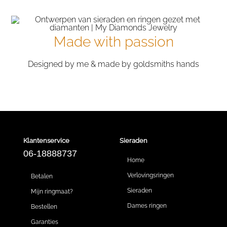
Made with passion
Designed by me & made by goldsmiths hands
Klantenservice
Sieraden
06-18888737
Home
Verlovingsringen
Betalen
Sieraden
Mijn ringmaat?
Dames ringen
Bestellen
Garanties