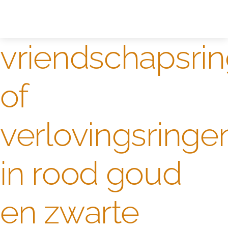
Zelf ontwerpen
Test
vriendschapsri
of
verlovingsringe
in rood goud
en zwarte