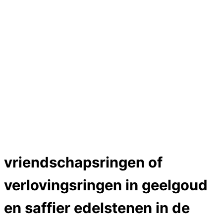
Hartslag trouwringen
Trouwring titanium en goud
Trouwringen
Edelstenen catalogus
Bijzondere edelstenen
Edelstenen verkoop
Dames ringen
Edelmetaal koersen
Reparatieprijzen
Zelf ontwerpen
Test
Close Menu
vriendschapsringen of
verlovingsringen in geelgoud
en saffier edelstenen in de