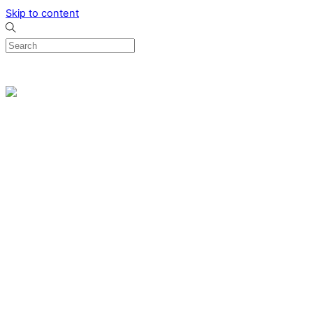
Skip to content
0
Menu
Designed by me & made by goldsmiths hands
Wishlist
0
Cart
Search
Home
Verlovingsringen
Ring Milano
Ring Bonaire
Ring Monte Carlo
Organische handgemaakte trouwringen