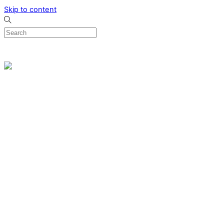
Skip to content
0
Menu
Designed by me & made by goldsmiths hands
Wishlist
0
Cart
Search
Home
Verlovingsringen
Ring Milano
Ring Bonaire
Ring Monte Carlo
Organische handgemaakte trouwringen