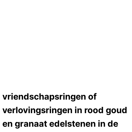
Hartslag trouwringen
Trouwring titanium en goud
Trouwringen
Edelstenen catalogus
Bijzondere edelstenen
Edelstenen verkoop
Dames ringen
Edelmetaal koersen
Reparatieprijzen
Zelf ontwerpen
Test
Close Menu
vriendschapsringen of
verlovingsringen in rood goud
en granaat edelstenen in de