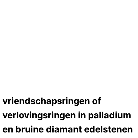
Hartslag trouwringen
Trouwring titanium en goud
Trouwringen
Edelstenen catalogus
Bijzondere edelstenen
Edelstenen verkoop
Dames ringen
Edelmetaal koersen
Reparatieprijzen
Zelf ontwerpen
Test
Close Menu
vriendschapsringen of
verlovingsringen in palladium
en bruine diamant edelstenen