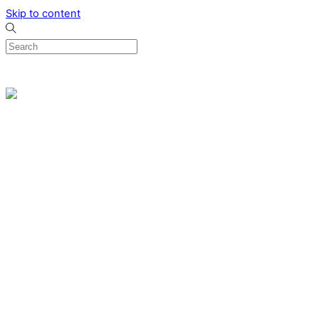
Skip to content
0
Menu
Designed by me & made by goldsmiths hands
Wishlist
0
Cart
Search
Home
Verlovingsringen
Ring Milano
Ring Bonaire
Ring Monte Carlo
Organische handgemaakte trouwringen