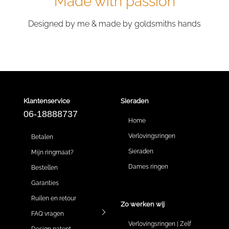
Made with passion
Designed by me & made by goldsmiths hands
Klantenservice
Sieraden
06-18888737
Home
Verlovingsringen
Betalen
Sieraden
Mijn ringmaat?
Dames ringen
Bestellen
Garanties
Ruilen en retour
Zo werken wij
FAQ vragen
Verlovingsringen | Zelf
Design patent