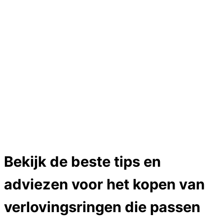
Hartslag trouwringen
Trouwring titanium en goud
Trouwringen
Edelstenen catalogus
Bijzondere edelstenen
Edelstenen verkoop
Dames ringen
Edelmetaal koersen
Reparatieprijzen
Zelf ontwerpen
Test
Close Menu
Bekijk de beste tips en
adviezen voor het kopen van
verlovingsringen die passen