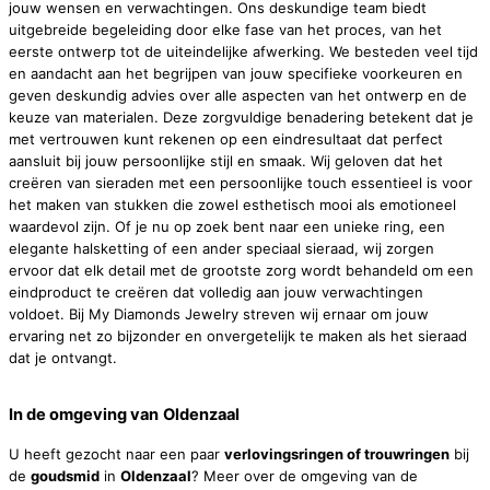
jouw wensen en verwachtingen. Ons deskundige team biedt
uitgebreide begeleiding door elke fase van het proces, van het
eerste ontwerp tot de uiteindelijke afwerking. We besteden veel tijd
en aandacht aan het begrijpen van jouw specifieke voorkeuren en
geven deskundig advies over alle aspecten van het ontwerp en de
keuze van materialen. Deze zorgvuldige benadering betekent dat je
met vertrouwen kunt rekenen op een eindresultaat dat perfect
aansluit bij jouw persoonlijke stijl en smaak. Wij geloven dat het
creëren van sieraden met een persoonlijke touch essentieel is voor
het maken van stukken die zowel esthetisch mooi als emotioneel
waardevol zijn. Of je nu op zoek bent naar een unieke ring, een
elegante halsketting of een ander speciaal sieraad, wij zorgen
ervoor dat elk detail met de grootste zorg wordt behandeld om een
eindproduct te creëren dat volledig aan jouw verwachtingen
voldoet. Bij My Diamonds Jewelry streven wij ernaar om jouw
ervaring net zo bijzonder en onvergetelijk te maken als het sieraad
dat je ontvangt.
In de omgeving van
Oldenzaal
U heeft gezocht naar een paar
verlovingsringen of trouwringen
bij
de
goudsmid
in
Oldenzaal
? Meer over de omgeving van de