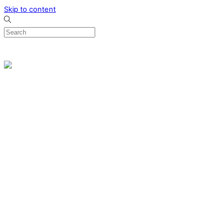
Skip to content
0
Menu
Designed by me & made by goldsmiths hands
Wishlist
0
Cart
Search
Home
Verlovingsringen
Ring Milano
Ring Bonaire
Ring Monte Carlo
Organische handgemaakte trouwringen