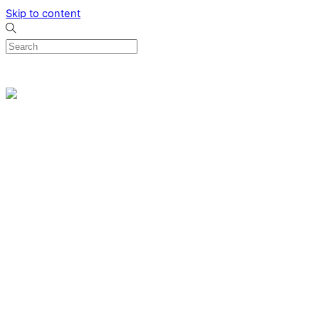
Skip to content
0
Menu
Designed by me & made by goldsmiths hands
Wishlist
0
Cart
Search
Home
Verlovingsringen
Ring Milano
Ring Bonaire
Ring Monte Carlo
Organische handgemaakte trouwringen