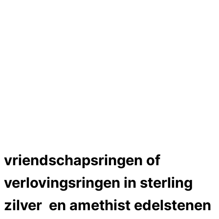
Hartslag trouwringen
Trouwring titanium en goud
Trouwringen
Edelstenen catalogus
Bijzondere edelstenen
Edelstenen verkoop
Dames ringen
Edelmetaal koersen
Reparatieprijzen
Zelf ontwerpen
Test
Close Menu
vriendschapsringen of
verlovingsringen in sterling
zilver en amethist edelstenen