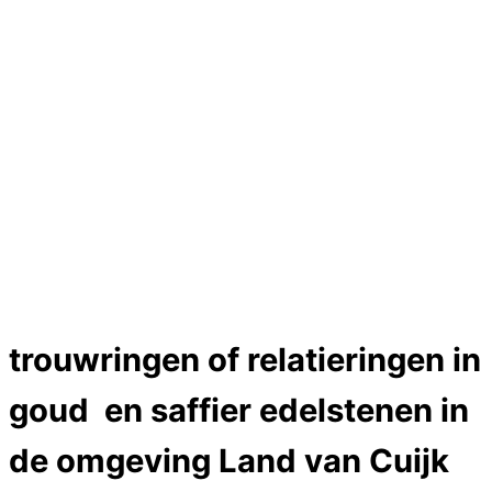
Hartslag trouwringen
Trouwring titanium en goud
Trouwringen
Edelstenen catalogus
Bijzondere edelstenen
Edelstenen verkoop
Dames ringen
Edelmetaal koersen
Reparatieprijzen
Zelf ontwerpen
Test
Close Menu
trouwringen of relatieringen in
goud en saffier edelstenen in
de omgeving Land van Cuijk