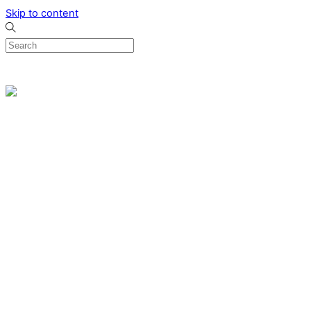
Skip to content
0
Menu
Designed by me & made by goldsmiths hands
Wishlist
0
Cart
Search
Home
Verlovingsringen
Ring Milano
Ring Bonaire
Ring Monte Carlo
Organische handgemaakte trouwringen