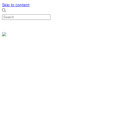
Skip to content
0
Menu
Designed by me & made by goldsmiths hands
Wishlist
0
Cart
Search
Home
Verlovingsringen
Ring Milano
Ring Bonaire
Ring Monte Carlo
Organische handgemaakte trouwringen