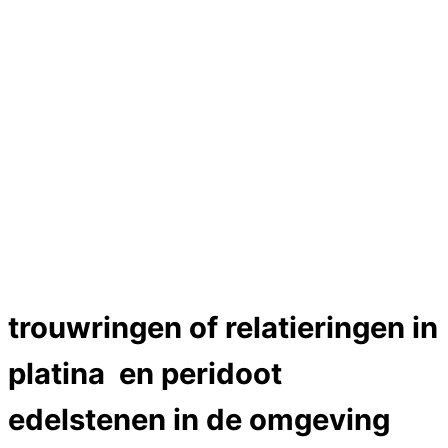
Hartslag trouwringen
Trouwring titanium en goud
Trouwringen
Edelstenen catalogus
Bijzondere edelstenen
Edelstenen verkoop
Dames ringen
Edelmetaal koersen
Reparatieprijzen
Zelf ontwerpen
Test
Close Menu
trouwringen of relatieringen in
platina en peridoot
edelstenen in de omgeving